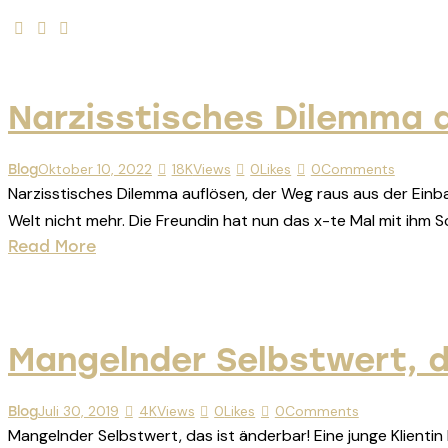
Narzisstisches Dilemma a
Oktober 10, 2022
18K
Views
0
Likes
0
Comments
Blog
Narzisstisches Dilemma auflösen, der Weg raus aus der Einbahn
Welt nicht mehr. Die Freundin hat nun das x-te Mal mit ihm
Read More
Mangelnder Selbstwert, d
Juli 30, 2019
4K
Views
0
Likes
0
Comments
Blog
Mangelnder Selbstwert, das ist änderbar! Eine junge Klient