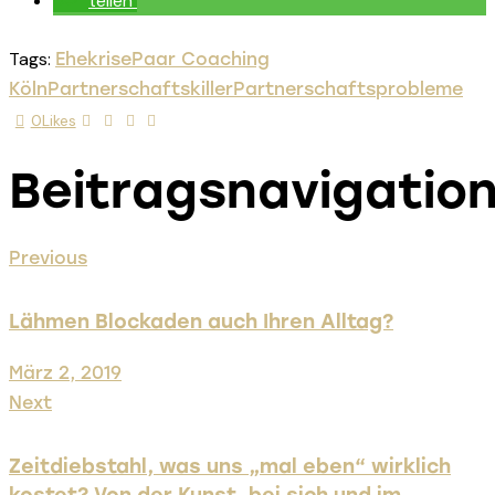
teilen
Tags:
Ehekrise
Paar Coaching
Köln
Partnerschaftskiller
Partnerschaftsprobleme
0
Likes
Beitragsnavigatio
Previous
Lähmen Blockaden auch Ihren Alltag?
März 2, 2019
Next
Zeitdiebstahl, was uns „mal eben“ wirklich
kostet? Von der Kunst, bei sich und im