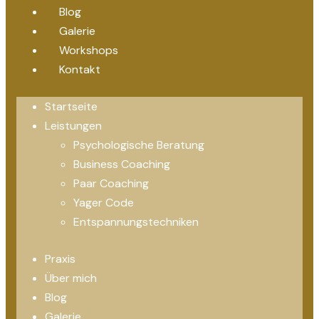
Blog
Galerie
Workshops
Kontakt
Startseite
Leistungen
Psychologische Beratung
Business Coaching
Paar Coaching
Yager Code
Entspannungstechniken
Praxis
Über mich
Blog
Galerie