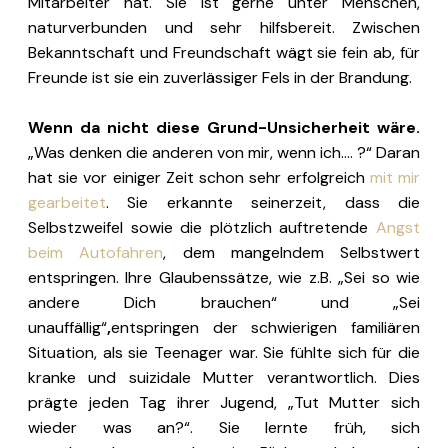
Mitarbeiter hat. Sie ist gerne unter Menschen,
naturverbunden und sehr hilfsbereit. Zwischen
Bekanntschaft und Freundschaft wägt sie fein ab, für
Freunde ist sie ein zuverlässiger Fels in der Brandung.
Wenn da nicht diese Grund-Unsicherheit wäre.
„Was denken die anderen von mir, wenn ich…. ?“ Daran
hat sie vor einiger Zeit schon sehr erfolgreich
mit mir
gearbeitet
. Sie erkannte seinerzeit, dass die
Selbstzweifel sowie die plötzlich auftretende
Angst
beim Autofahren
, dem mangelndem Selbstwert
entspringen. Ihre Glaubenssätze, wie z.B. „Sei so wie
andere Dich brauchen“ und „Sei
unauffällig“
,
entspringen der schwierigen familiären
Situation, als sie Teenager war. Sie fühlte sich für die
kranke und suizidale Mutter verantwortlich. Dies
prägte jeden Tag ihrer Jugend, „Tut Mutter sich
wieder was an?“. Sie lernte früh, sich