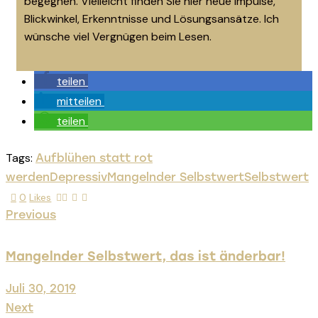
begegnen. Vielleicht finden Sie hier neue Impulse,
Blickwinkel, Erkenntnisse und Lösungsansätze. Ich
wünsche viel Vergnügen beim Lesen.
teilen
mitteilen
teilen
Tags:
Aufblühen statt rot
werden
Depressiv
Mangelnder Selbstwert
Selbstwert
0
Likes
Previous
Mangelnder Selbstwert, das ist änderbar!
Juli 30, 2019
Next